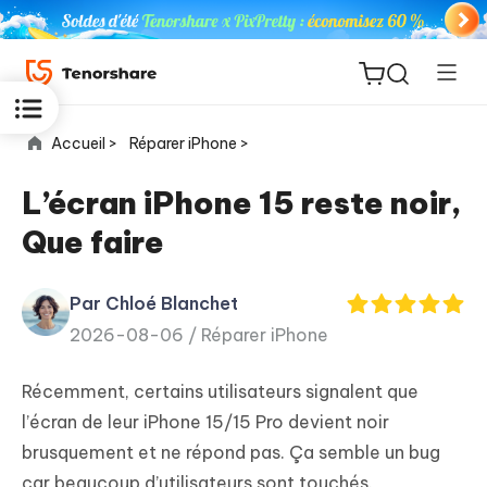
Accueil >
Réparer iPhone >
L’écran iPhone 15 reste noir,
Que faire
ReiBoot
for iOS
Par Chloé Blanchet
2026-08-06 /
Réparer iPhone
PDNob
New
PDF
Récemment, certains utilisateurs signalent que
Editor
l’écran de leur iPhone 15/15 Pro devient noir
brusquement et ne répond pas. Ça semble un bug
iAnyGo
car beaucoup d’utilisateurs sont touchés.