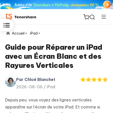
Accueil >
iPad >
Guide pour Réparer un iPad
avec un Écran Blanc et des
ReiBoot
Rayures Verticales
for iOS
Par Chloé Blanchet
PDNob
New
2026-08-06 /
iPad
PDF
Editor
Depuis peu, vous voyez des lignes verticales
iAnyGo
apparaître sur l’écran de votre iPad. Et comme si