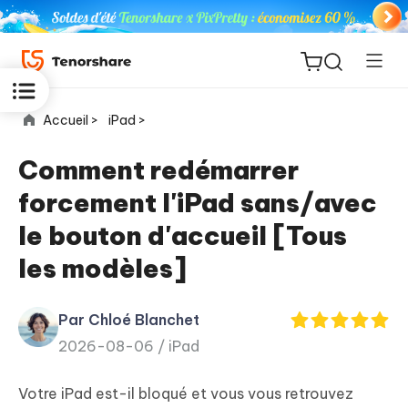
Accueil >
iPad >
Comment redémarrer
forcement l'iPad sans/avec
ReiBoot
le bouton d'accueil [Tous
for iOS
les modèles]
PDNob
New
PDF
Par Chloé Blanchet
Editor
2026-08-06 /
iPad
iAnyGo
Votre iPad est-il bloqué et vous vous retrouvez