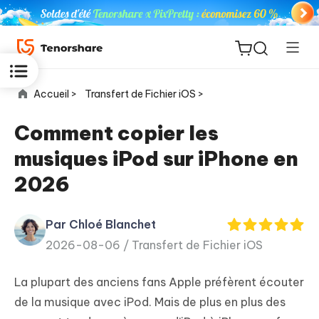
Accueil >
Transfert de Fichier iOS >
Comment copier les
musiques iPod sur iPhone en
ReiBoot
2026
for iOS
Par Chloé Blanchet
PDNob
New
2026-08-06 /
Transfert de Fichier iOS
PDF
Editor
La plupart des anciens fans Apple préfèrent écouter
iAnyGo
de la musique avec iPod. Mais de plus en plus des