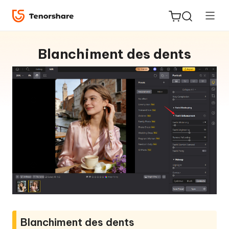
Blanchiment des dents
ReiBoot
for iOS
PDNob
New
PDF
Editor
iAnyGo
Blanchiment des dents