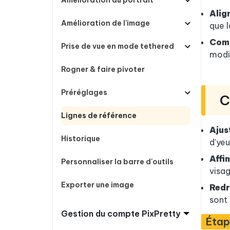
Amélioration du portrait
Alig
Amélioration de l'image
que l
Comp
Prise de vue en mode tethered
modif
Rogner & faire pivoter
Préréglages
C
Lignes de référence
Ajus
Historique
d'yeu
Affi
Personnaliser la barre d'outils
visag
Exporter une image
Redr
sont
Gestion du compte PixPretty
Étap