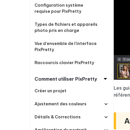
Windows
Mac
Tenors
2.0.0
Configuration système
Mobile
Tenorshare AI PDF
Transfor
requise pour PixPretty
Résumer des documents PDF avec l'IA
en diag
Voir tous les produits
iAnyGo- iOS APP
iAnyGo
Types de fichiers et appareils
Changer l'emplacement de l'iPhone sans
Changer 
photo pris en charge
PC
Vue d'ensemble de l'interface
UltData for Android APP
Cleanu
PixPretty
Récupérer des données Android sans PC
Nettoyer
Raccourcis clavier PixPretty
Comment utiliser PixPretty
Les gui
Créer un projet
référen
Ajustement des couleurs
Détails & Corrections
A