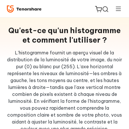
Qu'est-ce qu'un histogramme
et comment l'utiliser ?
L'histogramme fournit un aperçu visuel de la
ReiBoot
distribution de la luminosité de votre image, du noir
for iOS
pur (0) au blanc pur (255). L'axe horizontal
représente les niveaux de luminosité—les ombres à
gauche, les tons moyens au centre, et les hautes
PDNob
lumières à droite—tandis que l'axe vertical montre
New
PDF
combien de pixels existent à chaque niveau de
Editor
luminosité. En vérifiant la forme de l'histogramme,
vous pouvez rapidement comprendre la
iAnyGo
composition claire et sombre de votre photo, vous
aidant à ajuster la luminosité, le contraste et la
couleur avec une plus grande précision.