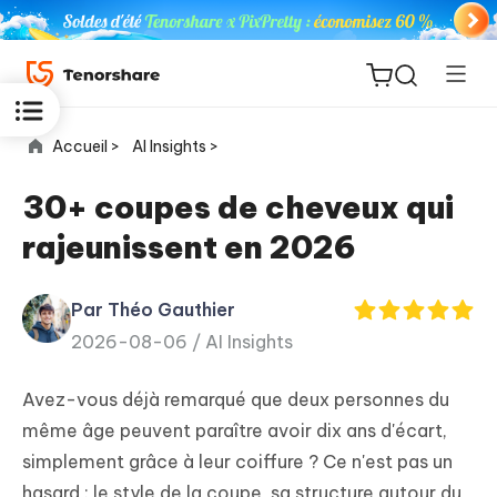
Accueil >
AI Insights >
30+ coupes de cheveux qui
rajeunissent en 2026
ReiBoot
for iOS
Par Théo Gauthier
2026-08-06 /
AI Insights
PDNob
New
PDF
Avez-vous déjà remarqué que deux personnes du
Editor
même âge peuvent paraître avoir dix ans d'écart,
simplement grâce à leur coiffure ? Ce n'est pas un
iAnyGo
hasard : le style de la coupe, sa structure autour du