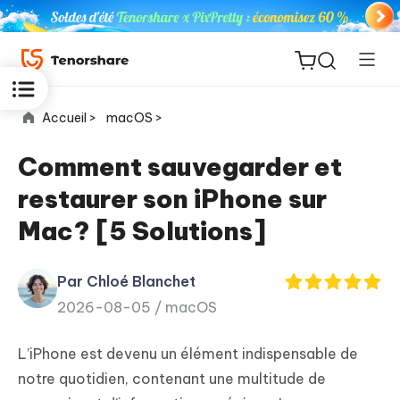
Accueil >
macOS >
Comment sauvegarder et
restaurer son iPhone sur
ReiBoot
Mac? [5 Solutions]
for iOS
Par Chloé Blanchet
PDNob
New
2026-08-05 /
macOS
PDF
Editor
L’iPhone est devenu un élément indispensable de
iAnyGo
notre quotidien, contenant une multitude de