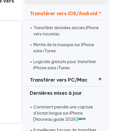
e vers
Regarder maintenant
étonnantes
Transférer vers iOS/Android
Commencer
Transférer données ancien iPhone
Plus de conseils utiles
vers nouveau
Mettre de la musique sur iPhone
sans iTunes
Logiciels gratuits pour transférer
iPhone sans iTunes
Plus de conseils utiles
Transférer vers PC/Mac
Dernières mises à jour
Transférer photos iPhone vers PC
sans câble
Comment prendre une capture
Transférer les mémos vocaux
d'écran longue sur iPhone
iPhone sur Mac
[Nouveau guide 2026]
Transférer les contacts iPhone vers
6 meilleures façons de transférer