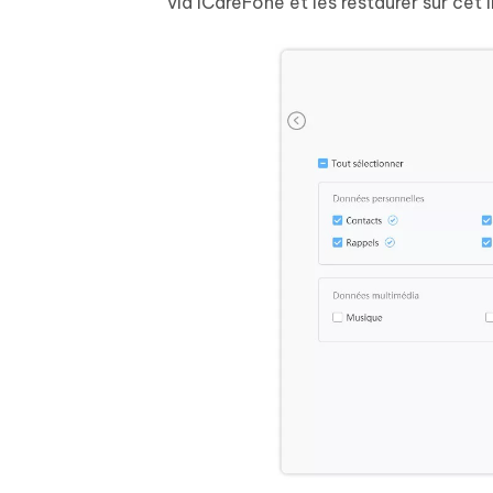
via iCareFone et les restaurer sur cet 