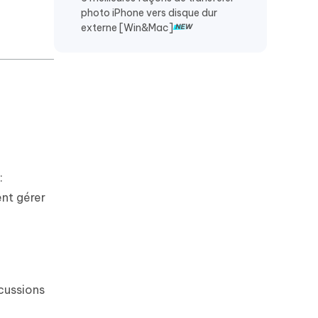
PC
photo iPhone vers disque dur
externe [Win&Mac]
:
ent gérer
scussions