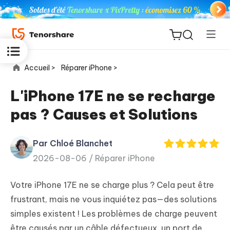
Accueil >
Réparer iPhone >
L'iPhone 17E ne se recharge
pas ? Causes et Solutions
ReiBoot
for iOS
Par Chloé Blanchet
2026-08-06 /
Réparer iPhone
PDNob
New
PDF
Votre iPhone 17E ne se charge plus ? Cela peut être
Editor
frustrant, mais ne vous inquiétez pas—des solutions
simples existent ! Les problèmes de charge peuvent
iAnyGo
être causés par un câble défectueux, un port de