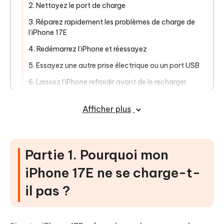
2. Nettoyez le port de charge
3. Réparez rapidement les problèmes de charge de
l’iPhone 17E
4. Redémarrez l’iPhone et réessayez
5. Essayez une autre prise électrique ou un port USB
6. Laissez l’iPhone refroidir avant de le recharger
7. Réinitialisez tous les réglages si le problème
Afficher plus
persiste
8. Testez la charge sans fil (si compatible)
Partie 3. FAQ sur l’iPhone 17E qui ne
Partie 1. Pourquoi mon
charge pas
iPhone 17E ne se charge-t-
il pas ?