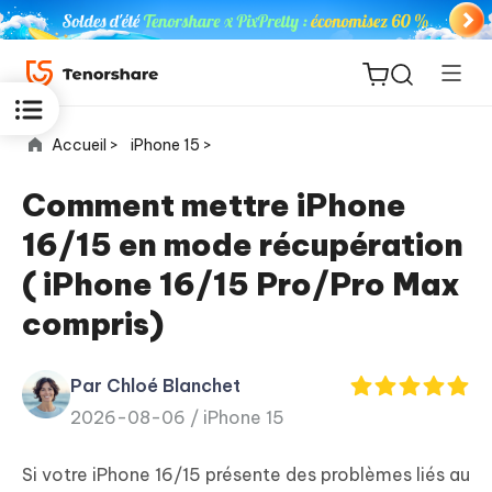
Accueil >
iPhone 15 >
Comment mettre iPhone
16/15 en mode récupération
ReiBoot
( iPhone 16/15 Pro/Pro Max
for iOS
compris)
PDNob
New
PDF
Par Chloé Blanchet
Editor
2026-08-06 /
iPhone 15
iAnyGo
Si votre iPhone 16/15 présente des problèmes liés au