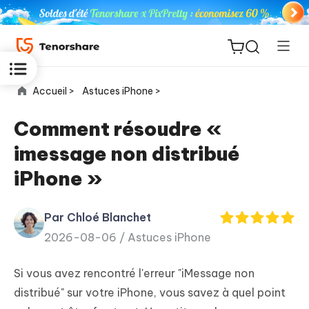
Accueil >
Astuces iPhone >
Comment résoudre «
imessage non distribué
ReiBoot
iPhone »
for iOS
Par Chloé Blanchet
PDNob
New
2026-08-06 /
Astuces iPhone
PDF
Editor
Si vous avez rencontré l'erreur "iMessage non
iAnyGo
distribué" sur votre iPhone, vous savez à quel point