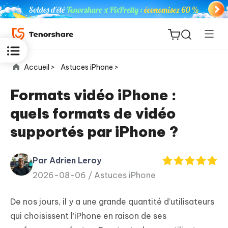
Accueil >
Astuces iPhone >
Formats vidéo iPhone :
quels formats de vidéo
ReiBoot
supportés par iPhone ?
for iOS
Par Adrien Leroy
PDNob
New
2026-08-06 /
Astuces iPhone
PDF
Editor
De nos jours, il y a une grande quantité d’utilisateurs
iAnyGo
qui choisissent l’iPhone en raison de ses