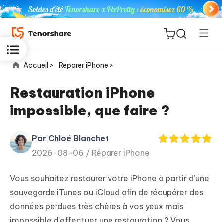
Accueil >
Réparer iPhone >
Restauration iPhone
impossible, que faire ?
ReiBoot
for iOS
Par Chloé Blanchet
2026-08-06 /
Réparer iPhone
PDNob
New
PDF
Vous souhaitez restaurer votre iPhone à partir d’une
Editor
sauvegarde iTunes ou iCloud afin de récupérer des
données perdues très chères à vos yeux mais
iAnyGo
impossible d’effectuer une restauration ? Vous