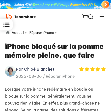
Accueil >
Réparer iPhone >
iPhone bloqué sur la pomme
mémoire pleine, que faire
ReiBoot
for iOS
Par Chloé Blanchet
2026-08-06 /
Réparer iPhone
PDNob
New
PDF
Lorsque votre iPhone redémarre en boucle ou
Editor
bloque sur la pomme, généralement, vous ne
pouvez rien y faire. En effet, plus grand-chose ne
iAnyGo
répond. Selon la cause, des solutions différentes