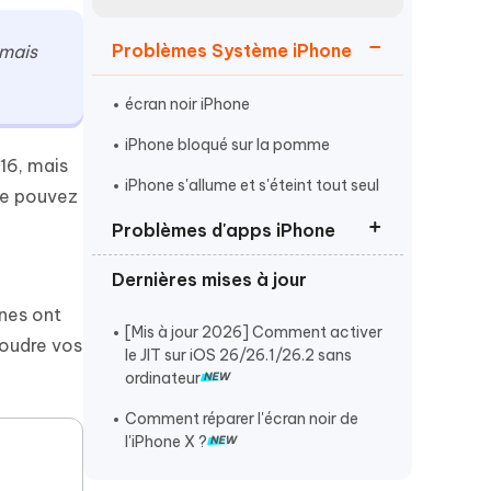
Regarder maintenant
étonnantes
Problèmes Système iPhone
 mais
Commencer
écran noir iPhone
Plus de conseils utiles
iPhone bloqué sur la pomme
 16, mais
iPhone s'allume et s'éteint tout seul
ne pouvez
Problèmes d'apps iPhone
Plus de conseils utiles
Dernières mises à jour
Instagram qui ne fonctionne pas
nes ont
FaceTime ne fonctionne pas
[Mis à jour 2026] Comment activer
soudre vos
le JIT sur iOS 26/26.1/26.2 sans
iMessage ne fonctionne pas
ordinateur
Comment réparer l'écran noir de
l'iPhone X ?