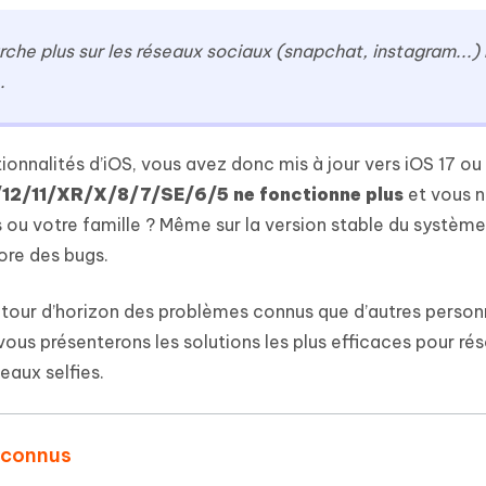
 et optimiser votre Mac en un
- Mac Data Recovery
atuit de Retouche Photo d'IA
Transformer le contenu IA en texte
naturel
r les fichiers supprimés sur
che plus sur les réseaux sociaux (snapchat, instagram...)
New
hare AI Diagrimo
.
Tenorshare AI Writer
mez instantanément du texte
ramme
New
Écriver plus intelligemment et plus
 - Faux GPS Android APP
iCareFone Transfer APP
rapidement avec l'IA
l'emplacement Android sans PC
Transférer le chat WhatsApp
ionnalités d’iOS, vous avez donc mis à jour vers iOS 17 ou
Android/iPhone
3/12/11/XR/X/8/7/SE/6/5 ne fonctionne plus
et vous 
s ou votre famille ? Même sur la version stable du système
p Pro APP
ore des bugs.
 l'iPhone avec AI gratuitement
tour d’horizon des problèmes connus que d’autres person
vous présenterons les solutions les plus efficaces pour ré
eaux selfies.
 connus