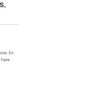
S,
one. En
 faire