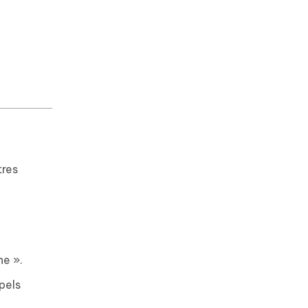
tres
ne ».
pels