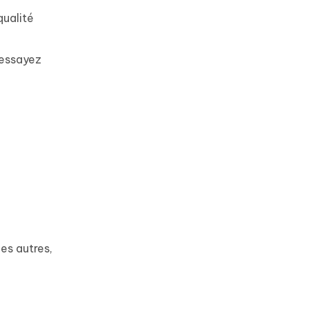
ualité
 essayez
es autres,