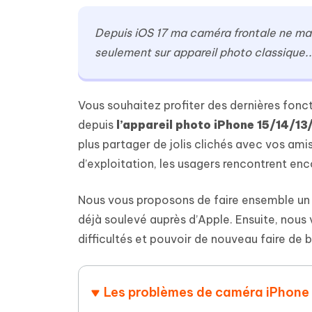
Supprimer les fichiers en double grâce à
Nettoyer
4DDiG - Windows Data Recovery
4DDiG 
OCR et conversion de PDF en ligne
Outil Gr
l'IA
clic
gratuite
Récupérer les fichiers supprimés sur
Récupére
Depuis iOS 17 ma caméra frontale ne mar
Windows
Mac
Tenors
2.0.0
seulement sur appareil photo classique..
Mobile
Tenorshare AI PDF
Transfor
Résumer des documents PDF avec l'IA
en diag
Voir tous les produits
iAnyGo- iOS APP
iAnyGo
Changer l'emplacement de l'iPhone sans
Changer 
Vous souhaitez profiter des dernières fonct
PC
depuis
l’appareil photo iPhone 15/14/1
plus partager de jolis clichés avec vos ami
UltData for Android APP
Cleanu
d’exploitation, les usagers rencontrent enc
Récupérer des données Android sans PC
Nettoyer
Nous vous proposons de faire ensemble un 
déjà soulevé auprès d’Apple. Ensuite, nous 
difficultés et pouvoir de nouveau faire de b
Les problèmes de caméra iPhone