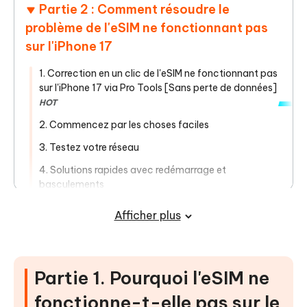
Partie 2 : Comment résoudre le
problème de l'eSIM ne fonctionnant pas
sur l'iPhone 17
1. Correction en un clic de l'eSIM ne fonctionnant pas
sur l'iPhone 17 via Pro Tools [Sans perte de données]
HOT
2. Commencez par les choses faciles
3. Testez votre réseau
4. Solutions rapides avec redémarrage et
basculements
5. Vérifiez à nouveau la configuration de l'eSIM
Afficher plus
6. Approfondissez les paramètres
7. Demandez de l'aide
Partie 1. Pourquoi l'eSIM ne
Partie 3 : Comment éviter que l'eSIM ne
fonctionne pas sur l'iPhone 17
fonctionne-t-elle pas sur le