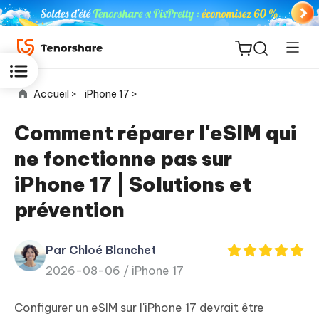
Accueil >
iPhone 17 >
Comment réparer l'eSIM qui
ne fonctionne pas sur
ReiBoot
iPhone 17 | Solutions et
for iOS
prévention
PDNob
New
PDF
Par Chloé Blanchet
Editor
2026-08-06 /
iPhone 17
iAnyGo
Configurer un eSIM sur l'iPhone 17 devrait être