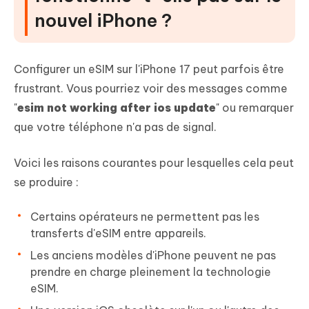
nouvel iPhone ?
Partie 4 : FAQ sur l'eSIM ne
fonctionnant pas sur l'iPhone 17
Mot final
Configurer un eSIM sur l'iPhone 17 peut parfois être
frustrant. Vous pourriez voir des messages comme
"
esim not working after ios update
" ou remarquer
que votre téléphone n'a pas de signal.
Voici les raisons courantes pour lesquelles cela peut
se produire :
Certains opérateurs ne permettent pas les
transferts d'eSIM entre appareils.
Les anciens modèles d'iPhone peuvent ne pas
prendre en charge pleinement la technologie
eSIM.