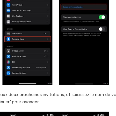
aux deux prochaines invitations, et saisissez le nom de vo
inuer" pour avancer.