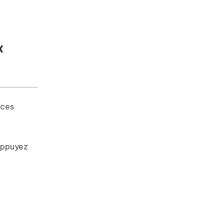
x
 ces
 Appuyez