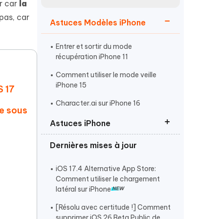
er car
la
Regarder maintenant
étonnantes
pas, car
Astuces Modèles iPhone
Commencer
Entrer et sortir du mode
Plus de conseils utiles
récupération iPhone 11
Comment utiliser le mode veille
iPhone 15
S 17
Character.ai sur iPhone 16
le sous
Astuces iPhone
Plus de conseils utiles
Dernières mises à jour
Activer le mode développeur
iPhone
iOS 17.4 Alternative App Store:
Entrer et Sortir du mode
Comment utiliser le chargement
récupération iPhone
latéral sur iPhone
Phone 17 ne se charge pas
[Résolu avec certitude !] Comment
supprimer iOS 26 Beta Public de