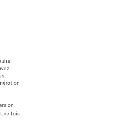
suite,
uvez
ès
énération
ersion
 Une fois