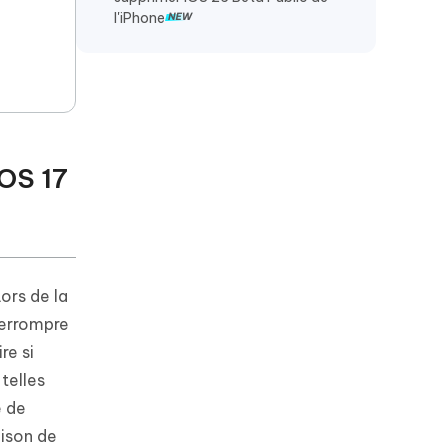
l'iPhone
iOS 17
Lors de la
nterrompre
re si
telles
e de
aison de