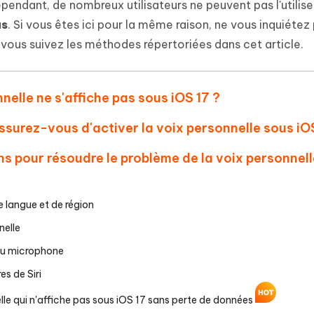
 et optimiser votre Mac en un
Cependant, de nombreux utilisateurs ne peuvent pas l'utilis
- Mac Data Recovery
atuit de Retouche Photo d'IA
Transformer le contenu IA en texte
naturel
as
. Si vous êtes ici pour la même raison, ne vous inquiétez 
r les fichiers supprimés sur
New
 vous suivez les méthodes répertoriées dans cet article.
hare AI Diagrimo
Tenorshare AI Writer
mez instantanément du texte
ramme
New
Écriver plus intelligemment et plus
 - Faux GPS Android APP
iCareFone Transfer APP
rapidement avec l'IA
nelle ne s'affiche pas sous iOS 17 ?
l'emplacement Android sans PC
Transférer le chat WhatsApp
Android/iPhone
Assurez-vous d'activer la voix personnelle sous iO
p Pro APP
ions pour résoudre le problème de la voix personnel
 l'iPhone avec AI gratuitement
de langue et de région
nelle
 du microphone
es de Siri
elle qui n'affiche pas sous iOS 17 sans perte de données