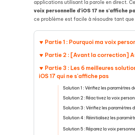
Supprimer les fichiers en double grâce à
Nettoyer
applications utilisant la parole en direct. 
4DDiG - Windows Data Recovery
4DDiG 
OCR et conversion de PDF en ligne
Outil Gr
l'IA
clic
gratuite
voix personnelle d'iOS 17 ne s'affiche p
Récupérer les fichiers supprimés sur
Récupére
Windows
Mac
ce problème est facile à résoudre tant que
Tenors
2.0.0
Mobile
Tenorshare AI PDF
Transfor
Résumer des documents PDF avec l'IA
en diag
Voir tous les produits
iAnyGo- iOS APP
iAnyGo
Partie 1 : Pourquoi ma voix person
Changer l'emplacement de l'iPhone sans
Changer 
PC
Partie 2 : [Avant la correction] 
UltData for Android APP
Cleanu
Partie 3 : Les 6 meilleures solut
Récupérer des données Android sans PC
Nettoyer
iOS 17 qui ne s'affiche pas
Solution 1 : Vérifiez les paramètres 
Solution 2 : Réactivez la voix person
Solution 3 : Vérifiez les paramètres
Solution 4 : Réinitialisez les paramètr
Solution 5 : Réparez la voix personn