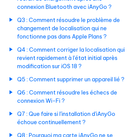
iAnyGo
Maps
connexion Bluetooth avec iAnyGo ?
?
avant
d'usurper
Q4:Comment
Q3 : Comment résoudre le problème de
la
réparer
changement de localisation qui ne
localisation
le
fonctionne pas dans Apple Plans ?
retour
Tutoriel
rapide
Q4 : Comment corriger la localisation qui
de
sur
revient rapidement à l'état initial après
l'emplacement
le
après
modification sur iOS 18 ?
mode
modification
jeu
sur
Q5 : Comment supprimer un appareil lié ?
et
iOS
la
18
Q6 : Comment résoudre les échecs de
connexion
?
connexion Wi-Fi ?
à
Q5
un
Q7 : Que faire si l'installation d'iAnyGo
:
appareil
échoue continuellement ?
Comment
Bluetooth
supprimer
un
Q8 : Pourquoi ma carte iAnyGo ne se