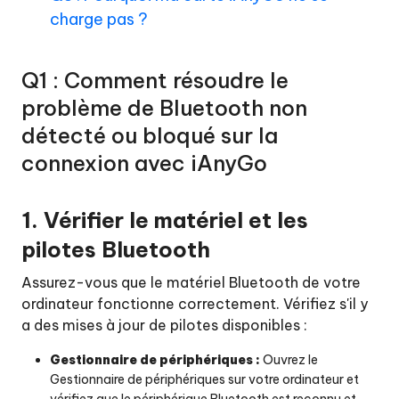
dispositif
charge pas ?
lié
?
Q1 : Comment résoudre le
Q6
problème de Bluetooth non
:
Comment
détecté ou bloqué sur la
résoudre
connexion avec iAnyGo
les
problèmes
de
1. Vérifier le matériel et les
connexion
Wi-
pilotes Bluetooth
Fi
?
Assurez-vous que le matériel Bluetooth de votre
ordinateur fonctionne correctement. Vérifiez s'il y
Q7
a des mises à jour de pilotes disponibles :
:
Que
Gestionnaire de périphériques :
Ouvrez le
faire
Gestionnaire de périphériques sur votre ordinateur et
si