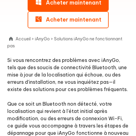
Acheter maintenant
Bluetooth
non
détecté
Acheter maintenant
ou
bloqué
sur
Accueil
>
iAnyGo
>
Solutions iAnyGo ne fonctionnant
la
pas
connexion
avec
Si vous rencontrez des problèmes avec iAnyGo,
iAnyGo
tels que des soucis de connectivité Bluetooth, une
?
mise à jour de la localisation qui échoue, ou des
Q2:Comment
erreurs d'installation, ne vous inquiétez pas—il
résoudre
existe des solutions pour ces problèmes fréquents.
le
problème
Que ce soit un Bluetooth non détecté, votre
de
localisation qui revient à l'état initial après
l'écran
modification, ou des erreurs de connexion Wi-Fi,
de
ce guide vous accompagne à travers les étapes de
chargement
après
dépannage pour que iAnyGo fonctionne à nouveau
Fonctionnalités