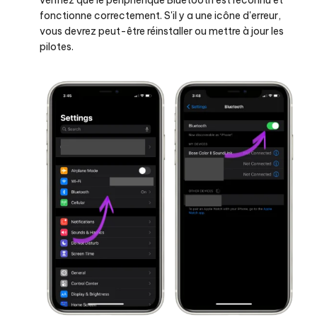
vérifiez que le périphérique Bluetooth est reconnu et
l'installation
fonctionne correctement. S'il y a une icône d'erreur,
d'iAnyGo
vous devrez peut-être réinstaller ou mettre à jour les
échoue
pilotes.
continuellement
?
Q8
:
Pourquoi
ma
carte
iAnyGo
ne
se
charge
pas
?