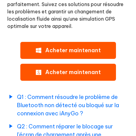
la
parfaitement. Suivez ces solutions pour résoudre
spéciales
connexion
les problèmes et garantir un changement de
de
au
localisation fluide ainsi qu'une simulation GPS
iAnyGo
Bluetooth
optimale sur votre appareil.
pour
avec
Pokémon
iAnyGo
?
GO
Acheter maintenant
Q3:Comment
Comment
résoudre
modifier
le
la
Acheter maintenant
problème
localisation
du
du
changement
d'emplacement
téléphone
Q1 : Comment résoudre le problème de
qui
ne
Bluetooth non détecté ou bloqué sur la
Conseil
fonctionne
connexion avec iAnyGo ?
aux
pas
utilisateurs
dans
Q2 : Comment réparer le blocage sur
de
Apple
l'écran de chargement après une