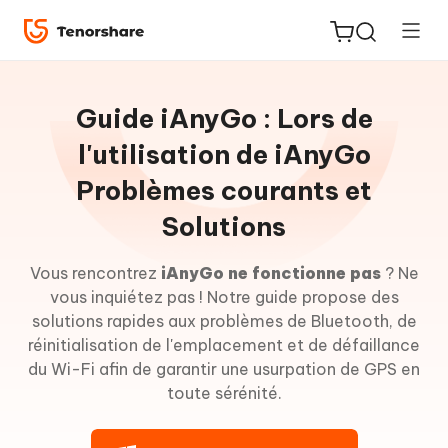
Guide
pour
Guide iAnyGo : Lors de
Win
l'utilisation de iAnyGo
Problèmes courants et
Utiliser
ReiBoot
iAnyGo
Solutions
for iOS
:
Problèmes
Vous rencontrez
iAnyGo ne fonctionne pas
? Ne
courants
PDNob
et
vous inquiétez pas ! Notre guide propose des
New
PDF
solutions
solutions rapides aux problèmes de Bluetooth, de
Editor
réinitialisation de l'emplacement et de défaillance
Q1:Comment
du Wi-Fi afin de garantir une usurpation de GPS en
résoudre
iAnyGo
toute sérénité.
le
problème
du