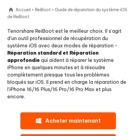
le
Accueil
>
ReiBoot
>
Guide de réparation du système iOS
système
de ReiBoot
iOS
Tenorshare ReiBoot est le meilleur choix. Il s'agit
Réparation
d'un outil professionnel de récupération du
standard
système iOS avec deux modes de réparation -
:
Réparation standard et Réparation
Résoudre
approfondie
qui aident à réparer le système
les
iPhone en quelques minutes et à résoudre
problèmes
complètement presque tous les problèmes
de
bloqués sur iOS. Il prend en charge la réparation de
blocage
l'iPhone 16/16 Plus/16 Pro/16 Pro Max et plus
d'iOS
encore.
sans
perte
de
données
Acheter maintenant
Réparation
en