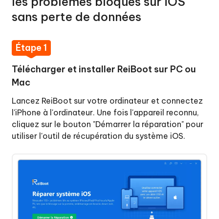
les problèmes bloqués sur iOS
Comment
sans perte de données
utiliser
Mettre
ReiBoot
à
Pro
jour
Étape 1
pour
macOS
réparer
Télécharger et installer ReiBoot sur PC ou
un
Rétrograder
Mac
iPhone
macOS
Lancez ReiBoot sur votre ordinateur et connectez
bloqué
l'iPhone à l'ordinateur. Une fois l'appareil reconnu,
sur
Réinitialiser
cliquez sur le bouton "Démarrer la réparation" pour
le
l'appareil
utiliser l'outil de récupération du système iOS.
logo
Apple
Anti-
récupération
de
données
Réparation