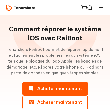
Guide
pour
Comment réparer le système
Win
iOS avec ReiBoot
Entrer
Tenorshare ReiBoot permet de réparer rapidement
ReiBoot
en
et facilement les problèmes liés au système iOS,
for iOS
mode
tels que le blocage du logo Apple, les boucles de
Recovery
démarrage, etc. Réparez votre iPhone ou iPad sans
PDNob
perte de données en quelques étapes simples.
New
PDF
Quitter
Editor
le
Acheter maintenant
mode
iAnyGo
Recovery
Acheter maintenant
Réparer