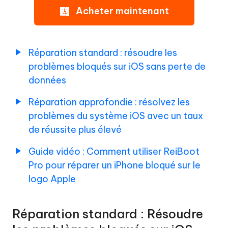
Acheter maintenant
profondeur
:
Corriger
les
Réparation standard : résoudre les
problèmes
problèmes bloqués sur iOS sans perte de
du
données
système
Rétrograder
iOS
Réparation approfondie : résolvez les
iOS/iPadOS
avec
problèmes du système iOS avec un taux
un
de réussite plus élevé
Mettre
taux
à
de
Guide vidéo : Comment utiliser ReiBoot
jour
réussite
Pro pour réparer un iPhone bloqué sur le
iOS/iPadOS
plus
logo Apple
élevé
Réparer
Guide
le
Réparation standard : Résoudre
vidéo
système
:
macOS