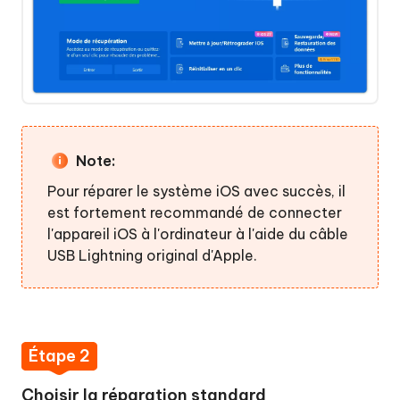
Réparer
l'erreur
14
sans
perte
de
données
Note:
Sauvegarder
Pour réparer le système iOS avec succès, il
et
est fortement recommandé de connecter
restaurer
l'appareil iOS à l'ordinateur à l'aide du câble
un
USB Lightning original d'Apple.
iPhone
Étape 2
Choisir la réparation standard