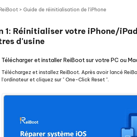
hare AI Diagrimo
ReiBoot
>
Guide de réinitialisation de l'iPhone
Tenorshare AI Writer
mez instantanément du texte
ramme
New
Écriver plus intelligemment et plus
 - Faux GPS Android APP
iCareFone Transfer APP
rapidement avec l'IA
 1: Réinitialiser votre iPhone/iP
l'emplacement Android sans PC
Transférer le chat WhatsApp
Android/iPhone
res d'usine
p Pro APP
 l'iPhone avec AI gratuitement
Télécharger et installer ReiBoot sur votre PC ou Ma
Téléchargez et installez ReiBoot. Après avoir lancé ReiB
l'ordinateur et cliquez sur " One-Click Reset ".