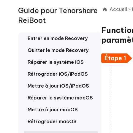
Windows
Mac
Tenors
2.0.0
Mobile
Guide pour Tenorshare
Accueil
>
Tenorshare AI PDF
Transfor
Résumer des documents PDF avec l'IA
en diag
Voir tous les produits
ReiBoot
iAnyGo- iOS APP
iAnyGo
Function
Changer l'emplacement de l'iPhone sans
Changer 
PC
paramèt
Entrer en mode Recovery
UltData for Android APP
Cleanu
Quitter le mode Recovery
Récupérer des données Android sans PC
Nettoyer
Étape 1
Réparer le système iOS
Rétrograder iOS/iPadOS
Mettre à jour iOS/iPadOS
Réparer le système macOS
Mettre à jour macOS
Rétrograder macOS