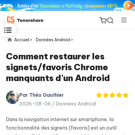
Accueil >
Données Android >
Comment restaurer les
signets/favoris Chrome
ReiBoot
manquants d'un Android
for iOS
Par Théo Gauthier
PDNob
New
2026-08-06 /
Données Android
PDF
Editor
Dans la navigation internet sur smartphone, la
iAnyGo
fonctionnalité des signets (favoris) est un outil