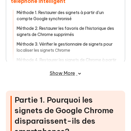
téléphone intelligent
Méthode 1. Restaurer des signets à partir d'un
compte Google synchronisé
Méthode 2. Restaurer les favoris de l'historique des
signets de Chrome supprimés
Méthode 3. Vérifier le gestionnaire de signets pour
localiser les signets Ⅽhrome
Méthode 4. Restaurer les signets de Chrome à partir
d'une sauvegarde Google
Show More
Méthode 5. Restaurer les signets Chrome
définitivement supprimés via les applications de
récupération de données HOT
HOT
︎︎Partie 1. Pourquoi les
︎Partie 3. Questions fréquemment
posées sur les signets de Google Chrome
signets de Google Chrome
disparaissent-ils des