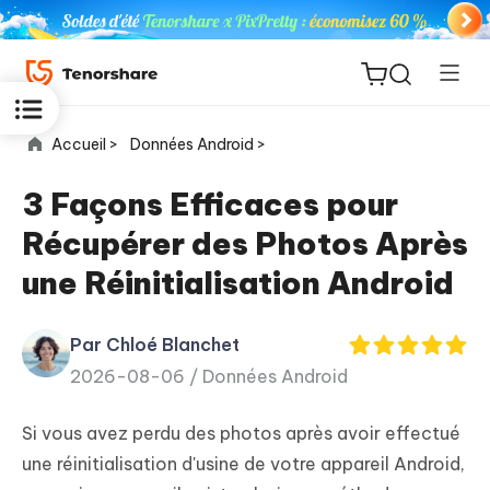
Accueil >
Données Android >
3 Façons Efficaces pour
Récupérer des Photos Après
ReiBoot
une Réinitialisation Android
for iOS
Par Chloé Blanchet
PDNob
New
2026-08-06 /
Données Android
PDF
Editor
Si vous avez perdu des photos après avoir effectué
iAnyGo
une réinitialisation d'usine de votre appareil Android,