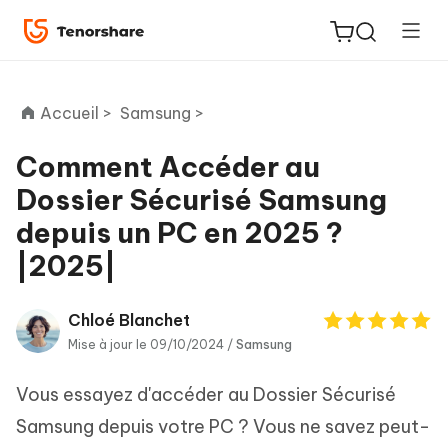
Accueil >
Samsung >
Comment Accéder au
Dossier Sécurisé Samsung
ReiBoot
depuis un PC en 2025 ?
for iOS
|2025|
PDNob
New
PDF
Chloé Blanchet
Editor
Mise à jour le 09/10/2024 /
Samsung
iAnyGo
Vous essayez d'accéder au Dossier Sécurisé
Samsung depuis votre PC ? Vous ne savez peut-