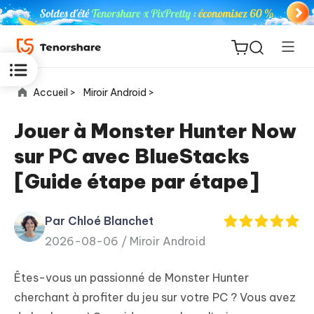
Accueil >
Miroir Android >
Jouer à Monster Hunter Now
sur PC avec BlueStacks
ReiBoot
[Guide étape par étape]
for iOS
Par Chloé Blanchet
PDNob
New
2026-08-06 /
Miroir Android
PDF
Editor
Êtes-vous un passionné de Monster Hunter
iAnyGo
cherchant à profiter du jeu sur votre PC ? Vous avez