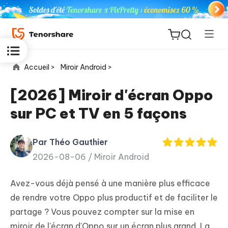
Accueil >
Miroir Android >
[2026] Miroir d'écran Oppo
sur PC et TV en 5 façons
ReiBoot
for iOS
Par Théo Gauthier
2026-08-06 /
Miroir Android
PDNob
New
PDF
Avez-vous déjà pensé à une manière plus efficace
Editor
de rendre votre Oppo plus productif et de faciliter le
partage ? Vous pouvez compter sur la mise en
iAnyGo
miroir de l'écran d'Oppo sur un écran plus grand. La