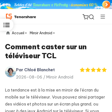
Accueil >
Miroir Android >
Comment caster sur un
téléviseur TCL
ReiBoot
for iOS
Par Chloé Blanchet
2026-08-06 /
Miroir Android
PDNob
New
PDF
La tendance est à la mise en miroir de l'écran du
Editor
mobile sur le téléviseur. Vous pouvez ainsi partager
des vidéos et photos sur un écran plus grand, ou
iAnyGo
jouer à des jeux Android sur le téléviseur. Si vous