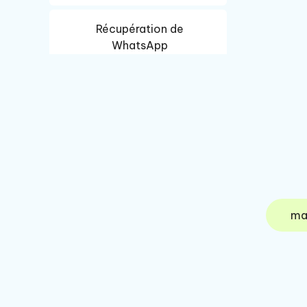
Récupération de
WhatsApp
Récupération de données
iPhone
Récupération de données
Android
OCR
ma
PDF Editor