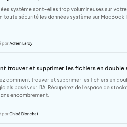
hare AI Diagrimo
ées système sont-elles trop volumineuses sur vot
Tenorshare AI Writer
mez instantanément du texte
en toute sécurité les données système sur MacBook P
ramme
New
Écriver plus intelligemment et plus
 - Faux GPS Android APP
iCareFone Transfer APP
rapidement avec l'IA
l'emplacement Android sans PC
Transférer le chat WhatsApp
Android/iPhone
é par
Adrien Leroy
p Pro APP
 l'iPhone avec AI gratuitement
 trouver et supprimer les fichiers en double
z comment trouver et supprimer les fichiers en double
giciels basés sur l’IA. Récupérez de l’espace de stoc
ans encombrement.
é par
Chloé Blanchet