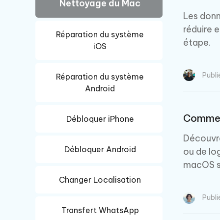
Nettoyage du Mac
Windows
Mac
Tenors
2.0.0
Les donn
Mobile
Tenorshare AI PDF
Transfor
réduire 
Résumer des documents PDF avec l'IA
en diag
Voir tous les produits
Réparation du système
iAnyGo- iOS APP
iAnyGo
étape.
iOS
Changer l'emplacement de l'iPhone sans
Changer 
PC
Publi
Réparation du système
UltData for Android APP
Cleanu
Android
Récupérer des données Android sans PC
Nettoyer
Comment
Débloquer iPhone
Découvre
Débloquer Android
ou de lo
macOS s
Changer Localisation
Publi
Transfert WhatsApp