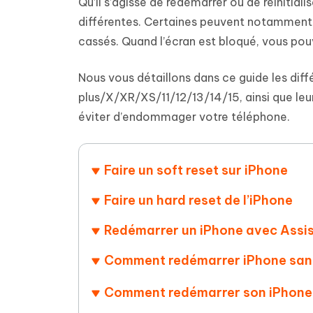
Supprimer les fichiers en double grâce à
Nettoyer
Qu’il s’agisse de redémarrer ou de réinitia
4DDiG - Windows Data Recovery
4DDiG 
OCR et conversion de PDF en ligne
Outil Gr
l'IA
clic
différentes. Certaines peuvent notamment ê
gratuite
Récupérer les fichiers supprimés sur
Récupére
Windows
Mac
cassés. Quand l’écran est bloqué, vous pou
Tenors
2.0.0
Mobile
Tenorshare AI PDF
Transfor
Résumer des documents PDF avec l'IA
en diag
Nous vous détaillons dans ce guide les dif
Voir tous les produits
iAnyGo- iOS APP
iAnyGo
plus/X/XR/XS/11/12/13/14/15, ainsi que le
Changer l'emplacement de l'iPhone sans
Changer 
éviter d’endommager votre téléphone.
PC
UltData for Android APP
Cleanu
Faire un soft reset sur iPhone
Récupérer des données Android sans PC
Nettoyer
Faire un hard reset de l’iPhone
Redémarrer un iPhone avec Assi
Comment redémarrer iPhone san
Comment redémarrer son iPhone à