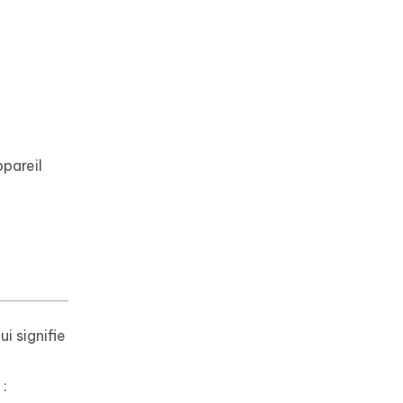
ppareil
i signifie
 :