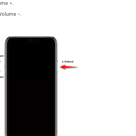
ume +.
 Volume -.