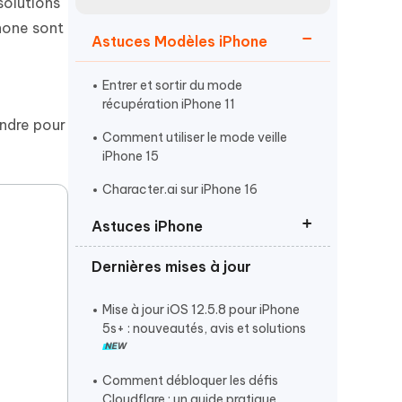
solutions
Regarder maintenant
étonnantes
hone sont
Astuces Modèles iPhone
Commencer
Entrer et sortir du mode
Plus de conseils utiles
récupération iPhone 11
endre pour
Comment utiliser le mode veille
iPhone 15
Character.ai sur iPhone 16
Astuces iPhone
Plus de conseils utiles
Dernières mises à jour
Activer le mode développeur
iPhone
Mise à jour iOS 12.5.8 pour iPhone
Entrer et Sortir du mode
5s+ : nouveautés, avis et solutions
récupération iPhone
Phone 17 ne se charge pas
Comment débloquer les défis
Cloudflare : un guide pratique