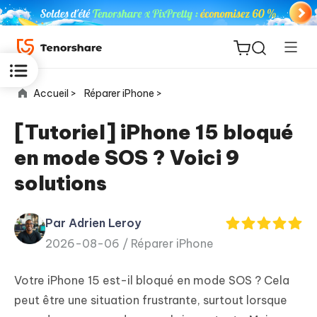
Accueil >
Réparer iPhone >
[Tutoriel] iPhone 15 bloqué
en mode SOS ? Voici 9
ReiBoot
solutions
for iOS
Par Adrien Leroy
PDNob
New
2026-08-06 /
Réparer iPhone
PDF
Editor
Votre iPhone 15 est-il bloqué en mode SOS ? Cela
iAnyGo
peut être une situation frustrante, surtout lorsque