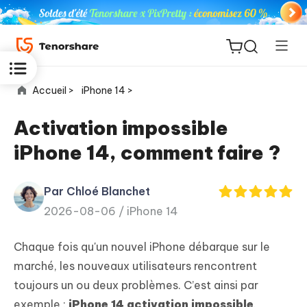
Accueil >
iPhone 14 >
Activation impossible
iPhone 14, comment faire ?
ReiBoot
for iOS
Par Chloé Blanchet
2026-08-06 /
iPhone 14
PDNob
New
PDF
Chaque fois qu'un nouvel iPhone débarque sur le
Editor
marché, les nouveaux utilisateurs rencontrent
toujours un ou deux problèmes. C’est ainsi par
iAnyGo
exemple :
iPhone 14 activation impossible
.