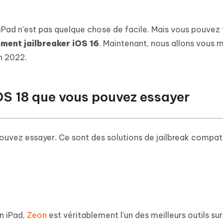
 et optimiser votre Mac en un
- Mac Data Recovery
atuit de Retouche Photo d'IA
Transformer le contenu IA en texte
naturel
r les fichiers supprimés sur
New
 iPad n'est pas quelque chose de facile. Mais vous pouvez
hare AI Diagrimo
Tenorshare AI Writer
ment jailbreaker iOS 16
. Maintenant, nous allons vous m
mez instantanément du texte
ramme
New
Écriver plus intelligemment et plus
en 2022.
 - Faux GPS Android APP
iCareFone Transfer APP
rapidement avec l'IA
l'emplacement Android sans PC
Transférer le chat WhatsApp
Android/iPhone
iOS 18 que vous pouvez essayer
p Pro APP
 l'iPhone avec AI gratuitement
 pouvez essayer. Ce sont des solutions de jailbreak compat
un iPad,
Zeon
est véritablement l'un des meilleurs outils sur