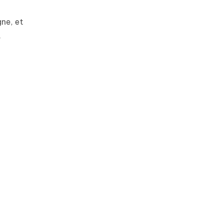
gne, et
.