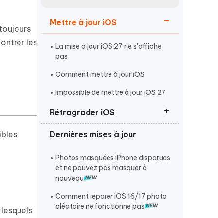
Regarder maintenant
étonnantes
Mettre à jour iOS
Commencer
 toujours
ontrer les
La mise à jour iOS 27 ne s'affiche
Plus de conseils utiles
pas
Comment mettre à jour iOS
Impossible de mettre à jour iOS 27
Rétrograder iOS
Plus de conseils utiles
ibles
Dernières mises à jour
Rétrograder d'iOS 27 vers iOS 26
Revenir à iOS 26 sans iTunes
Photos masquées iPhone disparues
et ne pouvez pas masquer à
Supprimer ou désinstaller iOS 27
nouveau
Comment réparer iOS 16/17 photo
aléatoire ne fonctionne pas
 lesquels