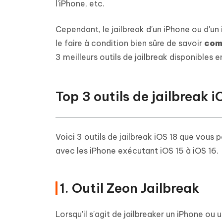
Supprimer les fichiers en double grâce à
Nettoyer
l'iPhone, etc.
4DDiG - Windows Data Recovery
4DDiG 
OCR et conversion de PDF en ligne
Outil Gr
l'IA
clic
gratuite
Récupérer les fichiers supprimés sur
Récupére
Windows
Mac
Cependant, le jailbreak d'un iPhone ou d'un
Tenors
2.0.0
Mobile
Tenorshare AI PDF
le faire à condition bien sûre de savoir
com
Transfor
Résumer des documents PDF avec l'IA
en diag
Voir tous les produits
3 meilleurs outils de jailbreak disponibles 
iAnyGo- iOS APP
iAnyGo
Changer l'emplacement de l'iPhone sans
Changer 
PC
Top 3 outils de jailbreak 
UltData for Android APP
Cleanu
Récupérer des données Android sans PC
Nettoyer
Voici 3 outils de jailbreak iOS 18 que vous
avec les iPhone exécutant iOS 15 à iOS 16.
1. Outil Zeon Jailbreak
Lorsqu'il s'agit de jailbreaker un iPhone ou 