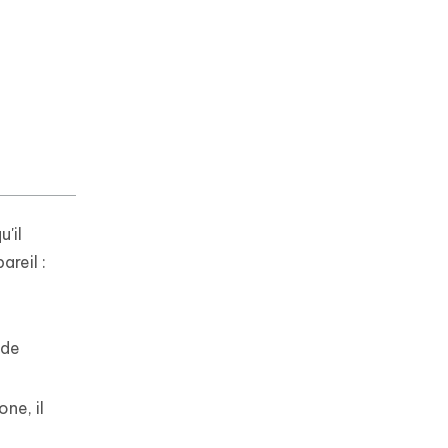
'il
reil :
 de
ne, il