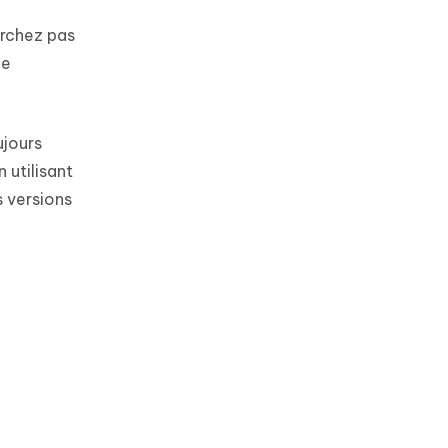
erchez pas
de
ujours
 utilisant
s versions