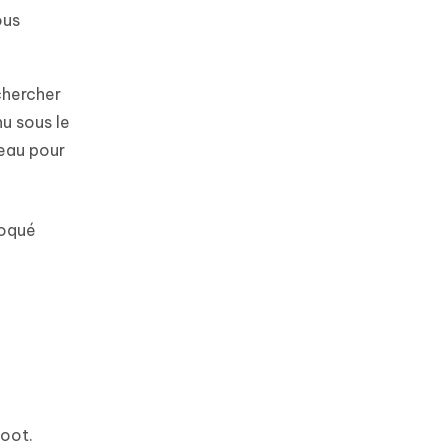
ous
echercher
nu sous le
reau pour
loqué
Boot.