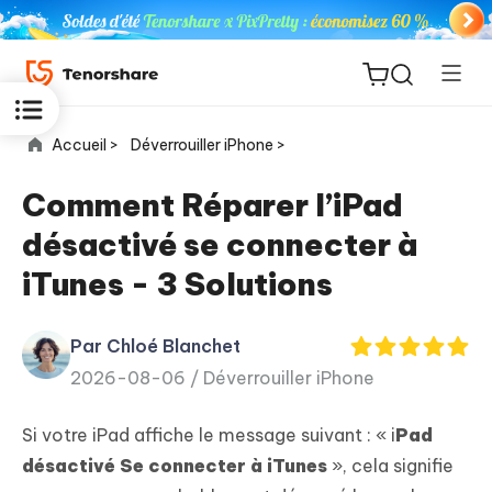
Accueil >
Déverrouiller iPhone >
Comment Réparer l’iPad
désactivé se connecter à
ReiBoot
iTunes - 3 Solutions
for iOS
Par Chloé Blanchet
PDNob
New
2026-08-06 /
Déverrouiller iPhone
PDF
Editor
Si votre iPad affiche le message suivant : « i
Pad
iAnyGo
désactivé Se connecter à iTunes
», cela signifie