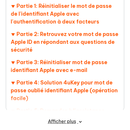
Partie 1: Réinitialiser le mot de passe
de l'identifiant Apple avec
l'authentification à deux facteurs
Partie 2: Retrouvez votre mot de passe
Apple ID en répondant aux questions de
sécurité
Partie 3: Réinitialiser mot de passe
identifiant Apple avec e-mail
Partie 4: Solution 4uKey pour mot de
passe oublié identifiant Apple (opération
facile)
Partie 5: Demander à l'assistance
d'Apple le mot de passe oublié de
Afficher plus
l'identifiant Apple