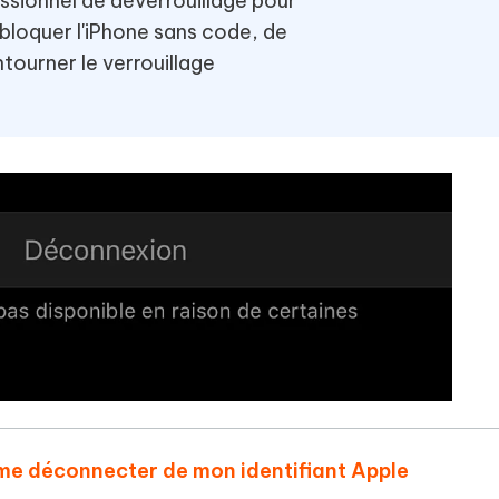
ssionnel de déverrouillage pour
bloquer l'iPhone sans code, de
ntourner le verrouillage
s me déconnecter de mon identifiant Apple