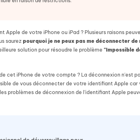
ible en raison de restrictions."
 et optimiser votre Mac en un
- Mac Data Recovery
atuit de Retouche Photo d'IA
Transformer le contenu IA en texte
naturel
r les fichiers supprimés sur
New
hare AI Diagrimo
Tenorshare AI Writer
mez instantanément du texte
ant Apple de votre iPhone ou iPad ? Plusieurs raisons peuve
ramme
New
Écriver plus intelligemment et plus
 - Faux GPS Android APP
iCareFone Transfer APP
rapidement avec l'IA
ous saurez
pourquoi je ne peux pas me déconnecter de
l'emplacement Android sans PC
Transférer le chat WhatsApp
eilleure solution pour résoudre le problème
"Impossible d
Android/iPhone
p Pro APP
on de cet iPhone de votre compte ? La déconnexion n'est p
 l'iPhone avec AI gratuitement
ssible de vous déconnecter de votre identifiant Apple car
 les problèmes de déconnexion de l'identifiant Apple peuv