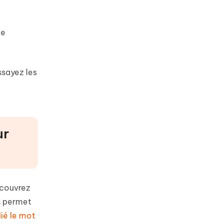
he
ssayez les
ur
écouvrez
us permet
ié le mot