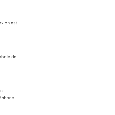
exion est
ymbole de
le
léphone