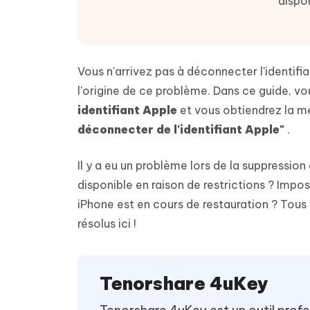
dispon
Supprimer les fichiers en double grâce à
Nettoyer
4DDiG - Windows Data Recovery
4DDiG 
OCR et conversion de PDF en ligne
Outil Gr
l'IA
clic
gratuite
Récupérer les fichiers supprimés sur
Récupére
Windows
Mac
Tenors
2.0.0
Mobile
Tenorshare AI PDF
Transfor
Vous n'arrivez pas à déconnecter l'identifi
Résumer des documents PDF avec l'IA
en diag
Voir tous les produits
iAnyGo- iOS APP
iAnyGo
l'origine de ce problème. Dans ce guide, v
Changer l'emplacement de l'iPhone sans
Changer 
identifiant Apple
et vous obtiendrez la m
PC
déconnecter de l'identifiant Apple"
.
UltData for Android APP
Cleanu
Il y a eu un problème lors de la suppressi
Récupérer des données Android sans PC
Nettoyer
disponible en raison de restrictions ? Impo
iPhone est en cours de restauration ? Tous
résolus ici !
Tenorshare 4uKey