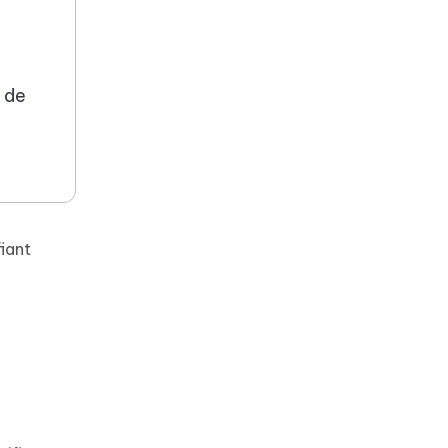
e de
iant