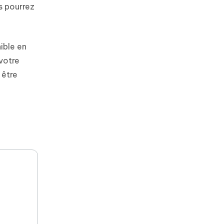
s pourrez
ible en
votre
 être