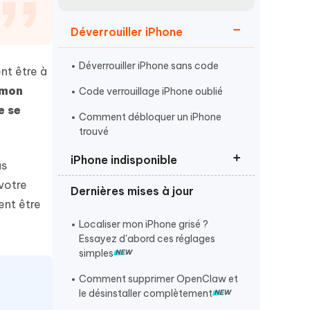
Regarder maintenant
étonnantes
Déverrouiller iPhone
Commencer
Déverrouiller iPhone sans code
nt être à
Plus de conseils utiles
 mon
Code verrouillage iPhone oublié
e se
Comment débloquer un iPhone
trouvé
iPhone indisponible
as
Plus de conseils utiles
 votre
Dernières mises à jour
iPhone indisponible que faire
ent être
iPhone désactivé
Localiser mon iPhone grisé ?
Essayez d'abord ces réglages
Réinitialiser iPhone sans code
simples
Comment supprimer OpenClaw et
le désinstaller complètement