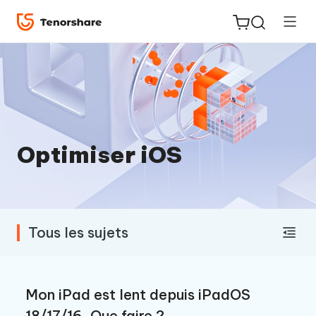
ReiBoot
Optimiser iOS
for iOS
PDNob
New
PDF
Tous les sujets
Editor
iAnyGo
Mon iPad est lent depuis iPadOS
18/17/16‌, Que faire ?