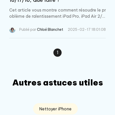
Cet article vous montre comment résoudre le pr
oblème de ralentissement iPad Pro, iPad Air 2/A
ir, iPad mini 4/3/2, iPad qui est lent depuis iPad
OS 18/17/16‌.
Publié par
Chloé Blanchet
2025-02-17 18:01:08
1
Autres astuces utiles
Nettoyer iPhone