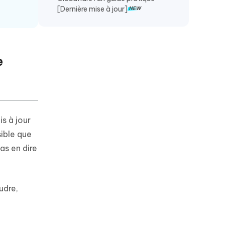
[Dernière mise à jour]
e
is à jour
sible que
as en dire
udre,