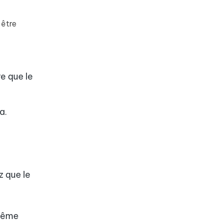
 être
re que le
a.
z que le
 même