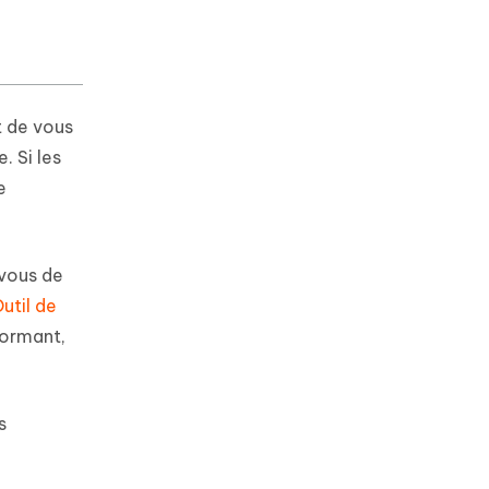
t de vous
. Si les
e
 vous de
util de
formant,
s