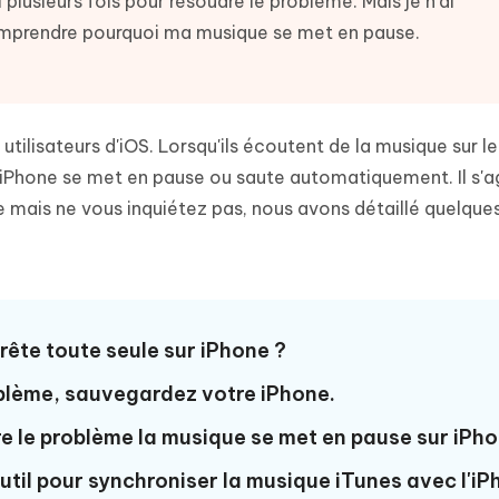
l plusieurs fois pour résoudre le problème. Mais je n'ai
 et optimiser votre Mac en un
- Mac Data Recovery
atuit de Retouche Photo d'IA
Transformer le contenu IA en texte
omprendre pourquoi ma musique se met en pause.
naturel
r les fichiers supprimés sur
New
hare AI Diagrimo
Tenorshare AI Writer
mez instantanément du texte
ramme
New
Écriver plus intelligemment et plus
 - Faux GPS Android APP
iCareFone Transfer APP
rapidement avec l'IA
tilisateurs d'iOS. Lorsqu'ils écoutent de la musique sur le
l'emplacement Android sans PC
Transférer le chat WhatsApp
l'iPhone se met en pause ou saute automatiquement. Il s'ag
Android/iPhone
 mais ne vous inquiétez pas, nous avons détaillé quelque
p Pro APP
 l'iPhone avec AI gratuitement
rête toute seule sur iPhone ?
oblème, sauvegardez votre iPhone.
dre le problème la musique se met en pause sur iPh
outil pour synchroniser la musique iTunes avec l'i