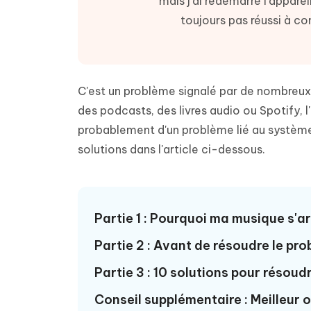
mais j'ai redémarré l'apparei
Supprimer les fichiers en double grâce à
Nettoyer
4DDiG - Windows Data Recovery
4DDiG 
OCR et conversion de PDF en ligne
Outil Gr
l'IA
clic
toujours pas réussi à c
gratuite
Récupérer les fichiers supprimés sur
Récupére
Windows
Mac
Tenors
2.0.0
Mobile
Tenorshare AI PDF
Transfor
Résumer des documents PDF avec l'IA
en diag
Voir tous les produits
iAnyGo- iOS APP
iAnyGo
C'est un problème signalé par de nombreux u
Changer l'emplacement de l'iPhone sans
Changer 
des podcasts, des livres audio ou Spotify, 
PC
probablement d'un problème lié au système
solutions dans l'article ci-dessous.
UltData for Android APP
Cleanu
Récupérer des données Android sans PC
Nettoyer
Partie 1 : Pourquoi ma musique s'ar
Partie 2 : Avant de résoudre le pr
Partie 3 : 10 solutions pour résou
Conseil supplémentaire : Meilleur 