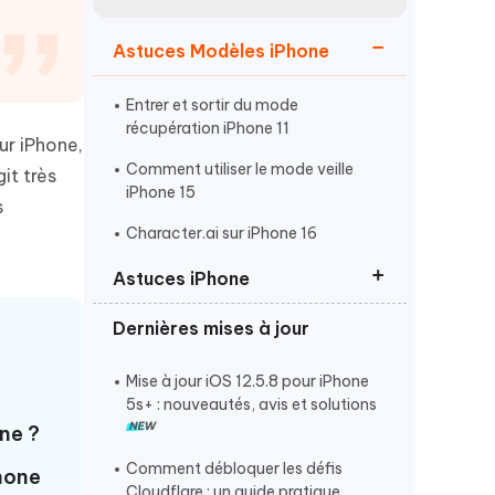
Regarder maintenant
étonnantes
Astuces Modèles iPhone
Commencer
Entrer et sortir du mode
Plus de conseils utiles
récupération iPhone 11
ur iPhone,
Comment utiliser le mode veille
it très
iPhone 15
s
Character.ai sur iPhone 16
Astuces iPhone
Plus de conseils utiles
Dernières mises à jour
Activer le mode développeur
iPhone
Mise à jour iOS 12.5.8 pour iPhone
Entrer et Sortir du mode
5s+ : nouveautés, avis et solutions
récupération iPhone
one ?
Phone 17 ne se charge pas
Comment débloquer les défis
Phone
Cloudflare : un guide pratique