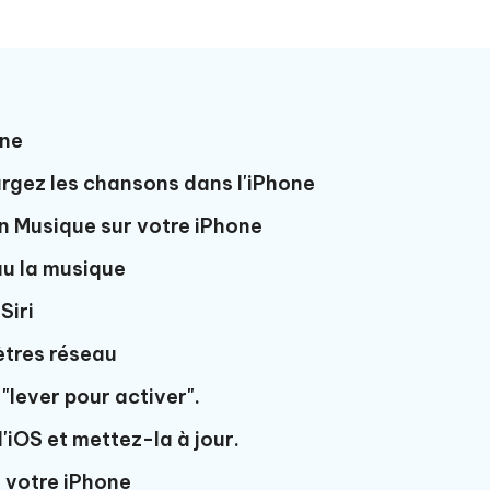
one
argez les chansons dans l'iPhone
ion Musique sur votre iPhone
au la musique
Siri
mètres réseau
 "lever pour activer".
d'iOS et mettez-la à jour.
e votre iPhone