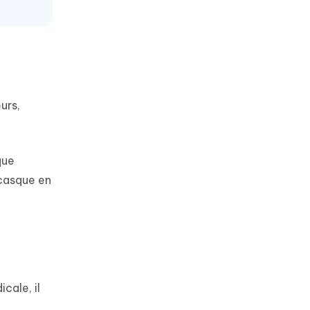
urs,
que
 casque en
cale, il