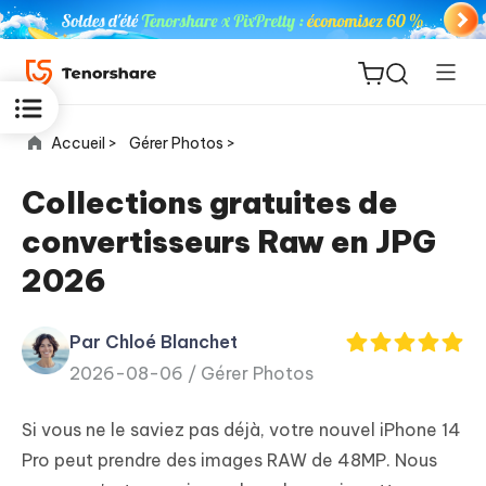
Accueil >
Gérer Photos >
Collections gratuites de
convertisseurs Raw en JPG
ReiBoot
2026
for iOS
Par Chloé Blanchet
PDNob
New
2026-08-06 /
Gérer Photos
PDF
Editor
Si vous ne le saviez pas déjà, votre nouvel iPhone 14
iAnyGo
Pro peut prendre des images RAW de 48MP. Nous