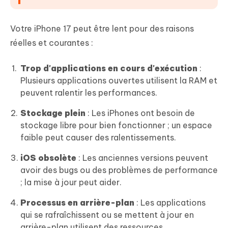
Partie 4. FAQ sur la lenteur de l'iPhone
Votre iPhone 17 peut être lent pour des raisons
17
réelles et courantes :
Trop d'applications en cours d'exécution
:
Plusieurs applications ouvertes utilisent la RAM et
peuvent ralentir les performances.
Stockage plein
: Les iPhones ont besoin de
stockage libre pour bien fonctionner ; un espace
faible peut causer des ralentissements.
iOS obsolète
: Les anciennes versions peuvent
avoir des bugs ou des problèmes de performance
; la mise à jour peut aider.
Processus en arrière-plan
: Les applications
qui se rafraîchissent ou se mettent à jour en
arrière-plan utilisent des ressources.