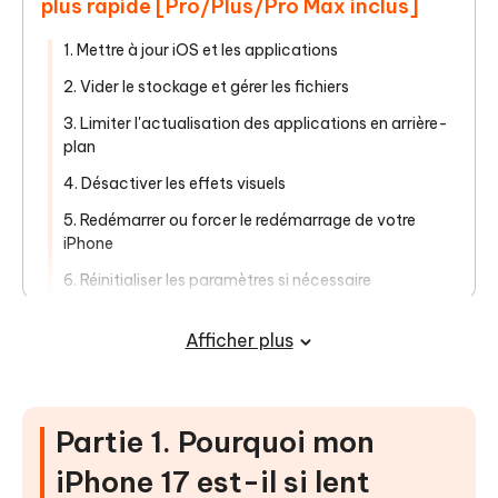
plus rapide [Pro/Plus/Pro Max inclus]
1. Mettre à jour iOS et les applications
2. Vider le stockage et gérer les fichiers
3. Limiter l'actualisation des applications en arrière-
plan
4. Désactiver les effets visuels
5. Redémarrer ou forcer le redémarrage de votre
iPhone
6. Réinitialiser les paramètres si nécessaire
7. Activer le mode économie d'énergie de manière
Afficher plus
stratégique
8. Réinstaller le système iOS avec Tenorshare ReiBoot
9. Envisager le remplacement de la batterie
Partie 1. Pourquoi mon
Partie 3. Conseils préventifs pour
iPhone 17 est-il si lent
garder l'iPhone 17 rapide