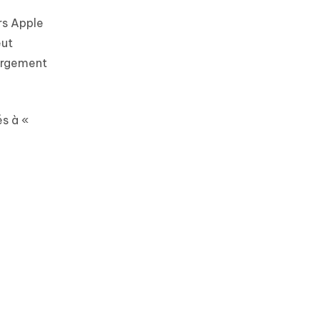
urs Apple
eut
argement
és à «