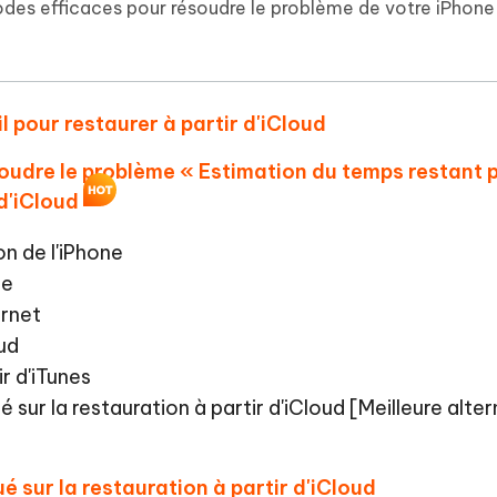
 et optimiser votre Mac en un
odes efficaces pour résoudre le problème de votre iPhone
- Mac Data Recovery
atuit de Retouche Photo d'IA
Transformer le contenu IA en texte
naturel
r les fichiers supprimés sur
New
hare AI Diagrimo
Tenorshare AI Writer
mez instantanément du texte
ramme
New
Écriver plus intelligemment et plus
l pour restaurer à partir d'iCloud
 - Faux GPS Android APP
iCareFone Transfer APP
rapidement avec l'IA
l'emplacement Android sans PC
Transférer le chat WhatsApp
soudre le problème « Estimation du temps restant p
Android/iPhone
 d'iCloud
p Pro APP
on de l'iPhone
 l'iPhone avec AI gratuitement
le
ernet
oud
r d'iTunes
 sur la restauration à partir d'iCloud [Meilleure alte
ué sur la restauration à partir d'iCloud