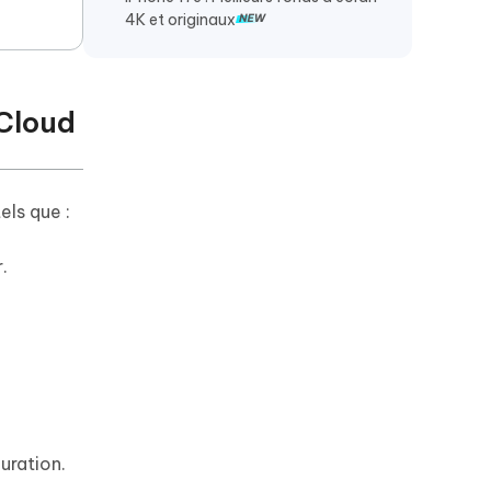
4K et originaux
iCloud
els que :
.
uration.