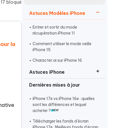
 17 bloqué
Regarder maintenant
étonnantes
Astuces Modèles iPhone
Commencer
Entrer et sortir du mode
Plus de conseils utiles
récupération iPhone 11
our la
Comment utiliser le mode veille
iPhone 15
Character.ai sur iPhone 16
Astuces iPhone
Plus de conseils utiles
Dernières mises à jour
Activer le mode développeur
iPhone
iPhone 17e vs iPhone 16e : quelles
Entrer et Sortir du mode
rnative
sont les différences et lequel
récupération iPhone
acheter ?
Phone 17 ne se charge pas
Télécharger les fonds d'écran
iPhone 17e : Meilleurs fonds d'écran