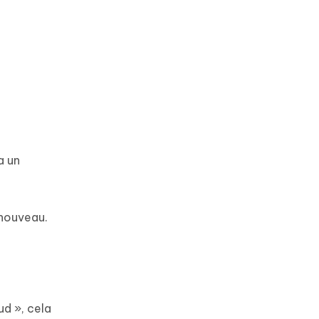
a un
 nouveau.
ud », cela