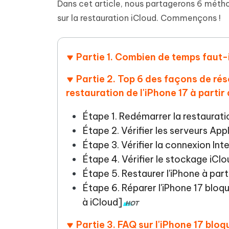
Supprimer les fichiers en double grâce à
Nettoyer
Dans cet article, nous partagerons 6 méth
4DDiG - Windows Data Recovery
4DDiG 
OCR et conversion de PDF en ligne
Outil Gr
l'IA
clic
gratuite
sur la restauration iCloud. Commençons !
Récupérer les fichiers supprimés sur
Récupére
Windows
Mac
Tenors
2.0.0
Mobile
Tenorshare AI PDF
Transfor
Résumer des documents PDF avec l'IA
en diag
Partie 1. Combien de temps faut-i
Voir tous les produits
iAnyGo- iOS APP
iAnyGo
Changer l'emplacement de l'iPhone sans
Changer 
Partie 2. Top 6 des façons de ré
PC
restauration de l'iPhone 17 à partir
UltData for Android APP
Cleanu
Étape 1. Redémarrer la restaurati
Récupérer des données Android sans PC
Nettoyer
Étape 2. Vérifier les serveurs App
Étape 3. Vérifier la connexion Int
Étape 4. Vérifier le stockage iCl
Étape 5. Restaurer l'iPhone à parti
Étape 6. Réparer l'iPhone 17 bloqué
à iCloud]
HOT
Partie 3. FAQ sur l'iPhone 17 bloq