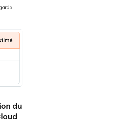
egarde
stimé
ion du
Cloud