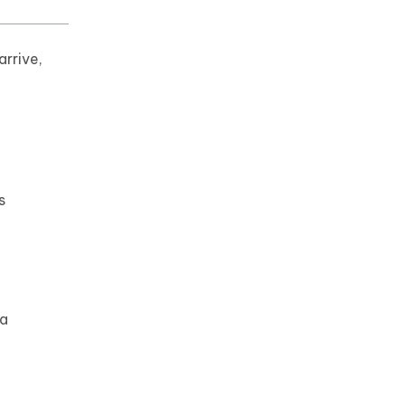
arrive,
s
la