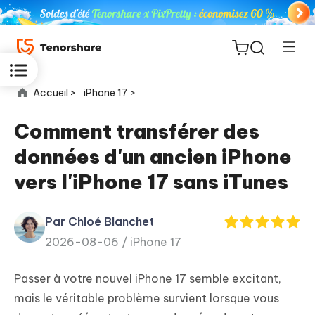
Accueil >
iPhone 17 >
Comment transférer des
données d'un ancien iPhone
ReiBoot
vers l'iPhone 17 sans iTunes
for iOS
Par Chloé Blanchet
PDNob
New
2026-08-06 /
iPhone 17
PDF
Editor
Passer à votre nouvel iPhone 17 semble excitant,
iAnyGo
mais le véritable problème survient lorsque vous