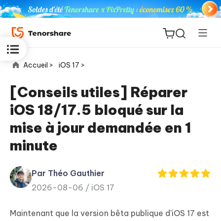
Accueil >
iOS 17 >
[Conseils utiles] Réparer
iOS 18/17.5 bloqué sur la
ReiBoot
mise à jour demandée en 1
for iOS
minute
PDNob
New
PDF
Par Théo Gauthier
Editor
2026-08-06 /
iOS 17
iAnyGo
Maintenant que la version bêta publique d'iOS 17 est