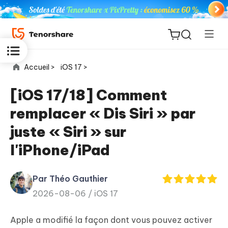
Accueil >
iOS 17 >
[iOS 17/18] Comment
remplacer « Dis Siri » par
ReiBoot
juste « Siri » sur
for iOS
l'iPhone/iPad
PDNob
New
PDF
Par Théo Gauthier
Editor
2026-08-06 /
iOS 17
iAnyGo
Apple a modifié la façon dont vous pouvez activer