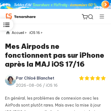
Accueil >
iOS 16 >
Mes Airpods ne
fonctionnent pas sur iPhone
ReiBoot
après la MAJ iOS 17/16
for iOS
Par Chloé Blanchet
PDNob
New
2026-08-06 /
iOS 16
PDF
Editor
En général, les problèmes de connexion avec les
iAnyGo
AirPods sont plutôt rares. Mais avec la mise à jour