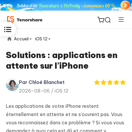
Accueil >
iOS 12 >
Solutions : applications en
attente sur l'iPhone
ReiBoot
for iOS
Par Chloé Blanchet
2026-08-06 /
iOS 12
PDNob
New
PDF
Les applications de votre iPhone restent
Editor
éternellement en attente et ne s’ouvrent pas. Vous
vous reconnaissez dans ce problème ? Si vous vous
iAnyGo
demandez à quoi cela est dû et comment y