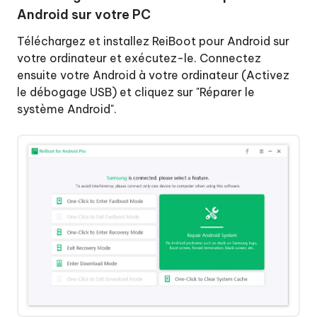
clic
Android sur votre PC
Quitter
Téléchargez et installez ReiBoot pour Android sur
le
votre ordinateur et exécutez-le. Connectez
mode
ensuite votre Android à votre ordinateur (Activez
de
le débogage USB) et cliquez sur "Réparer le
téléchargement
système Android".
en
un
clic
Réparer
le
système
Android
Étape
1
: