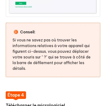
5
:
Lancer
la
réparation
du
Conseil:
système
Si vous ne savez pas où trouver les
Android
informations relatives à votre appareil qui
figurent ci-dessus, vous pouvez déplacer
votre souris sur " ?" qui se trouve à côté de
la barre de défilement pour afficher les
détails.
Étape 4
Télécharger le micrologiciel