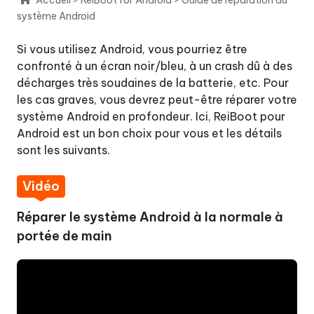
en
système Android
un
clic
Si vous utilisez Android, vous pourriez être
confronté à un écran noir/bleu, à un crash dû à des
Quitter
décharges très soudaines de la batterie, etc. Pour
le
les cas graves, vous devrez peut-être réparer votre
mode
système Android en profondeur. Ici, ReiBoot pour
Fastboot
Android est un bon choix pour vous et les détails
en
sont les suivants.
un
clic
Vidéo
Entrer
Réparer le système Android à la normale à
en
portée de main
mode
de
récupération
en
un