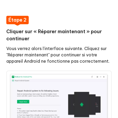
Télécharger
et
installer
Étape 2
ReiBoot
pour
Cliquer sur « Réparer maintenant » pour
Android
continuer
sur
votre
Vous verrez alors l'interface suivante. Cliquez sur
PC
"Réparer maintenant" pour continuer si votre
Étape
appareil Android ne fonctionne pas correctement.
2
:
Cliquer
sur
«
Réparer
maintenant
»
pour