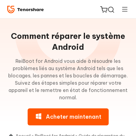
Guide
pour
Comment réparer le système
Win
Android
À
ReiBoot for Android vous aide à résoudre les
ReiBoot
propos
problèmes liés au système Android tels que les
for iOS
de
blocages, les pannes et les boucles de démarrage.
ReiBoot
Suivez des étapes simples pour réparer votre
PDNob
for
appareil et le remettre en état de fonctionnement
New
PDF
Android
normal.
Editor
Accéder
Acheter maintenant
iAnyGo
au
mode
Fastboot
Accueil
>
ReiBoot for Android
>
Guide de réparation du