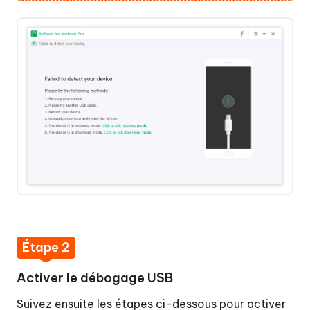
clic
Quitter
le
mode
de
téléchargement
en
un
clic
Réparer
le
système
Android
Étape 2
Vider
Activer le débogage USB
le
cache
Suivez ensuite les étapes ci-dessous pour activer