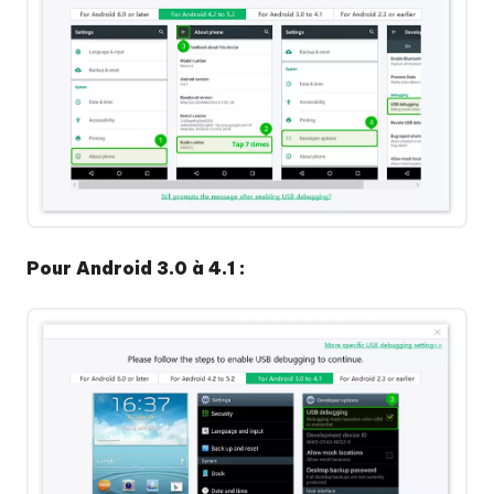
Effacer
le
cache
système
d'Android
avec
succès
Pour Android 3.0 à 4.1 :