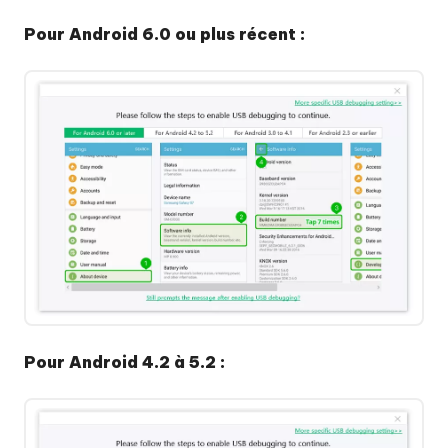
Étape
Pour Android 6.0 ou plus récent :
3
:
Choisir
la
fonction
"Un
écharger
seul
clic
pour
cheter
vider
le
cache
du
Pour Android 4.2 à 5.2 :
système"
Étape
4
: