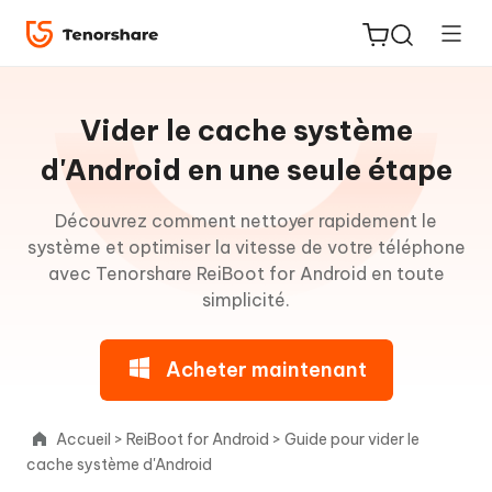
Guide
pour
Vider le cache système
Win
d'Android en une seule étape
À
Découvrez comment nettoyer rapidement le
ReiBoot
propos
système et optimiser la vitesse de votre téléphone
for iOS
de
avec Tenorshare ReiBoot for Android en toute
ReiBoot
simplicité.
PDNob
for
New
PDF
Android
Acheter maintenant
Editor
Accéder
iAnyGo
au
Accueil
>
ReiBoot for Android
>
Guide pour vider le
mode
cache système d'Android
Fastboot