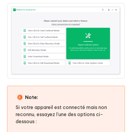
clic
Quitter
le
mode
de
récupération
en
un
clic
Accéder
au
Note:
mode
de
Si votre appareil est connecté mais non
téléchargement
reconnu, essayez l'une des options ci-
en
dessous :
un