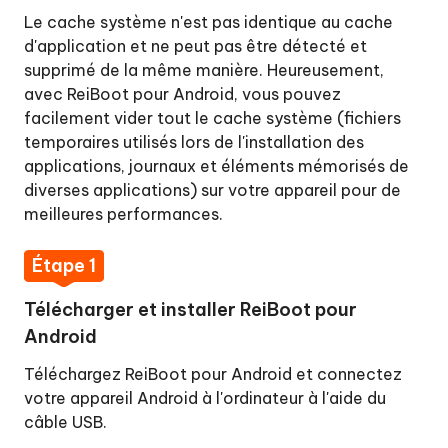
en
Le cache système n'est pas identique au cache
un
d'application et ne peut pas être détecté et
clic
supprimé de la même manière. Heureusement,
avec ReiBoot pour Android, vous pouvez
Quitter
facilement vider tout le cache système (fichiers
le
temporaires utilisés lors de l'installation des
mode
applications, journaux et éléments mémorisés de
Fastboot
diverses applications) sur votre appareil pour de
en
meilleures performances.
un
clic
Étape 1
Entrer
Télécharger et installer ReiBoot pour
en
Android
mode
Téléchargez ReiBoot pour Android et connectez
de
votre appareil Android à l'ordinateur à l'aide du
récupération
câble USB.
en
un