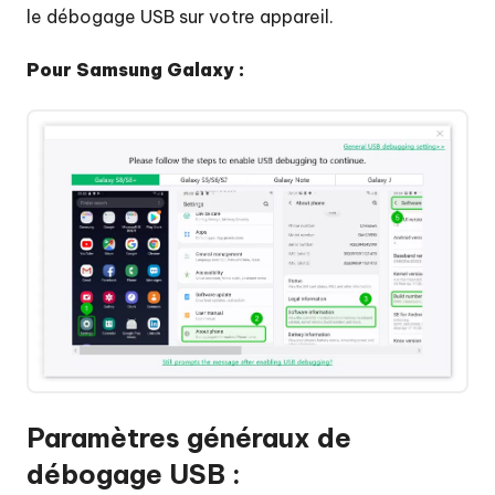
système
le débogage USB sur votre appareil.
d'Android
Pour Samsung Galaxy :
Étape
1
:
Télécharger
et
installer
ReiBoot
pour
Android
Étape
2
:
Activer
Paramètres généraux de
le
débogage
débogage USB :
USB