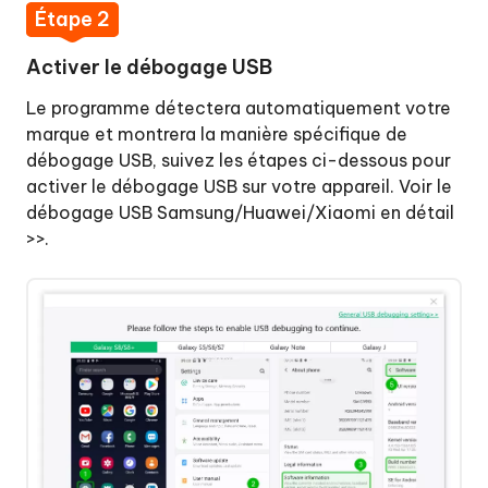
Effacer
Étape 2
le
cache
Activer le débogage USB
du
système
Le programme détectera automatiquement votre
Android
marque et montrera la manière spécifique de
débogage USB, suivez les étapes ci-dessous pour
activer le débogage USB sur votre appareil.
Voir le
débogage USB Samsung/Huawei/Xiaomi en détail
écharger
>>.
cheter