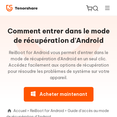
Guide
pour
Comment entrer dans le mode
Win
de récupération d'Android
À
ReiBoot for Android vous permet d'entrer dans le
ReiBoot
propos
mode de récupération d'Android en un seul clic.
for iOS
de
Accédez facilement aux options de récupération
ReiBoot
pour résoudre les problèmes de système sur votre
PDNob
for
appareil.
New
PDF
Android
Editor
Acheter maintenant
Accéder
iAnyGo
au
mode
Accueil
>
ReiBoot for Android
>
Guide d'accès au mode
Fastboot
de récupération d'Android