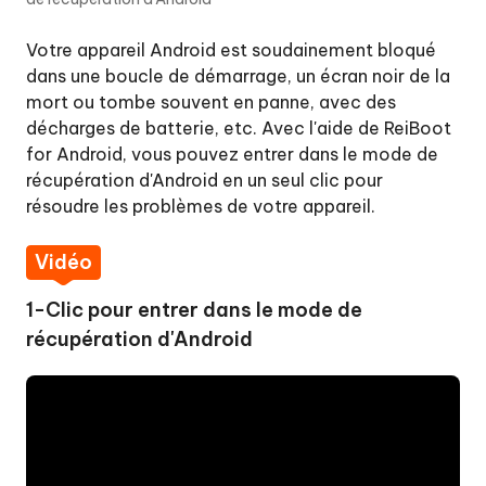
en
un
Votre appareil Android est soudainement bloqué
clic
dans une boucle de démarrage, un écran noir de la
mort ou tombe souvent en panne, avec des
Quitter
décharges de batterie, etc. Avec l'aide de ReiBoot
le
for Android, vous pouvez entrer dans le mode de
mode
récupération d'Android en un seul clic pour
Fastboot
résoudre les problèmes de votre appareil.
en
un
Vidéo
clic
1-Clic pour entrer dans le mode de
Entrer
récupération d'Android
en
mode
de
récupération
en
un