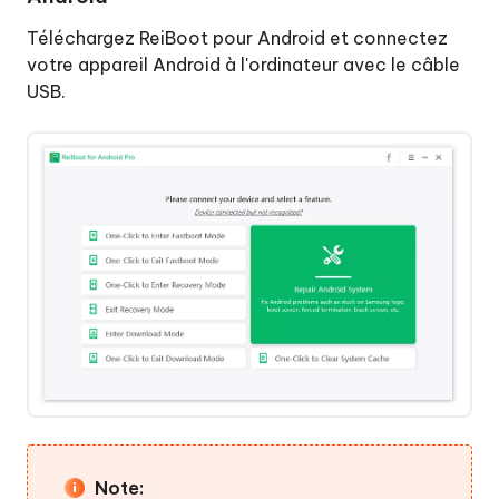
:
Téléchargez ReiBoot pour Android et connectez
Cliquez
votre appareil Android à l'ordinateur avec le câble
sur
USB.
la
fonction
«
Quitter
Un
le
seul
mode
clic
de
pour
récupération
entrer
en
en
mode
un
de
clic
récupération
».
Accéder
au
Étape
mode
4
:
de
Note:
Accéder
téléchargement