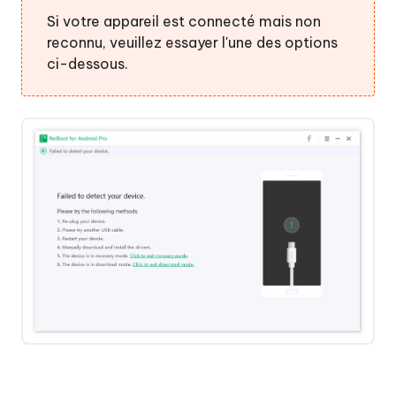
au
en
Si votre appareil est connecté mais non
mode
un
reconnu, veuillez essayer l'une des options
de
clic
ci-dessous.
récupération
avec
Quitter
succès
le
mode
de
téléchargement
en
un
clic
Réparer
le
système
Android