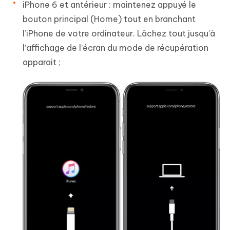
iPhone 6 et antérieur : maintenez appuyé le
bouton principal (Home) tout en branchant
l’iPhone de votre ordinateur. Lâchez tout jusqu’à
l’affichage de l’écran du mode de récupération
apparait ;