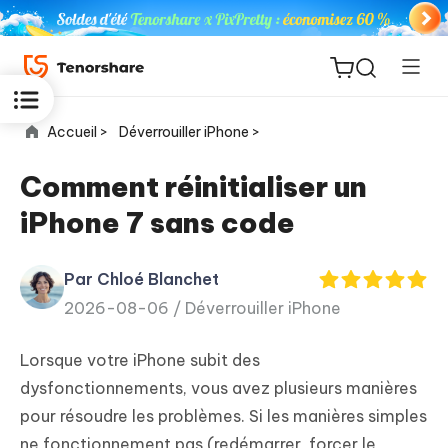
Accueil >
Déverrouiller iPhone >
Comment réinitialiser un
iPhone 7 sans code
ReiBoot
for iOS
Par Chloé Blanchet
2026-08-06 /
Déverrouiller iPhone
PDNob
New
PDF
Lorsque votre iPhone subit des
Editor
dysfonctionnements, vous avez plusieurs manières
pour résoudre les problèmes. Si les manières simples
iAnyGo
ne fonctionnement pas (redémarrer, forcer le